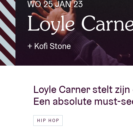
WO 25 JAN 23
Loyle Carne
Bezoekersin
+ Kofi Stone
AB ❤ you
Loyle Carner stelt zij
Een absolute must-se
HIP HOP