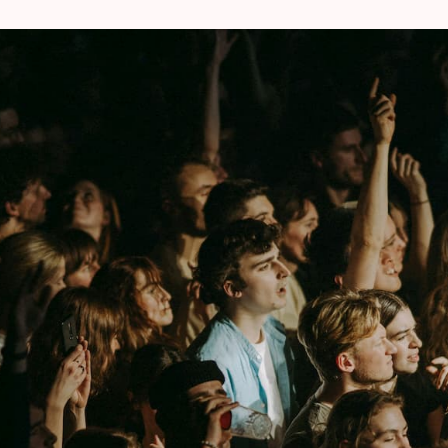
klinkt als een oorlogskreet als een introsp
zijn status als artiest in combinatie van z
concert op 25 januari 2023 in AB!
Concertpictures © Daria Miasoedova