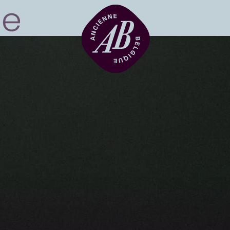
Zaalhuur
BRDCST
ABtv
Concertchequ