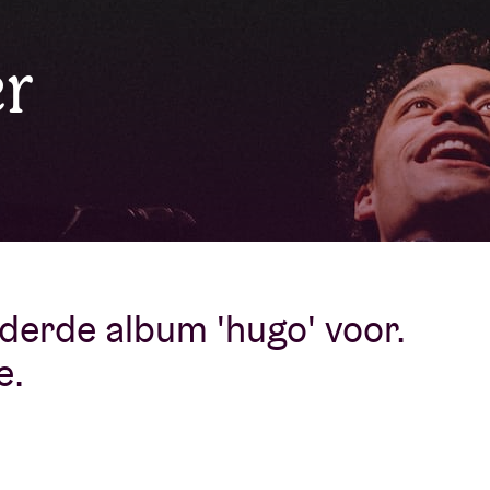
Over AB
r
fo
Contact
n derde album 'hugo' voor.
e.