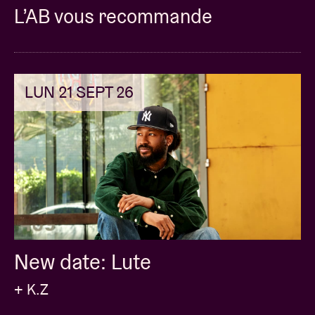
Knows (Ladas Road)", trois titres forts sortis cet été
L’AB vous recommande
en préambule à ‘hugo’, sa nouvelle réalisation qui
raisonne à la fois comme un cri de guerre et une
introspection sur sa condition de métis, son statut
d’artiste et sa position de fils et de père. Une
LUN 21 SEPT 26
rencontre indispensable prévue le 25 janvier 2023
l’AB !
Concertpictures © Daria Miasoedova
New date: Lute
+ K.Z