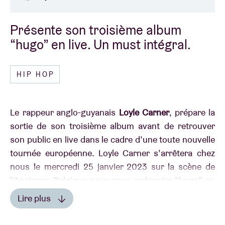
Présente son troisième album
“hugo” en live. Un must intégral.
HIP HOP
Le rappeur anglo-guyanais
Loyle Carner
, prépare la
sortie de son troisième album avant de retrouver
son public en live dans le cadre d’une toute nouvelle
tournée européenne. Loyle Carner s’arrêtera chez
nous le mercredi 25 janvier 2023 sur la scène de
l’Ancienne Belgique pour nous présenter “hugo” en
live. Un must intégral.
Lire plus
Lire moins
La nouvelle est tombée cet été, le très attendu