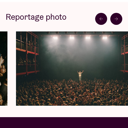
nouvel album de Loyle Carner sortira le 21 octobre
prochain. Depuis 2017 et la sortie de son magnifique
Reportage photo
premier opus “Yesterday’s Gone” avec lequel il
décroche une nomination aux Mercury Prize, Loyle
Carner s’impose comme un talent incontournable de
la scène hiphop internationale. Un flow, une voix, des
paroles engagées, une personnalité bouleversante
et un charisme électrisant. Il se produit sur les
scènes du monde entier et enchaine les
collaborations de luxe (notamment avec Tom Misch
et Jordan Rakei). Il dévoile “Not Waving, but
Drowning” en 2019 et décroche la 3ième place des
charts UK dès sa sortie. Loyle Carner est un
condensé de passion et de talent brut unanimement
respecté. Il le prouve à nouveau avec "Hate",
"Georgetown" (featuring John Agard) et "Nobody