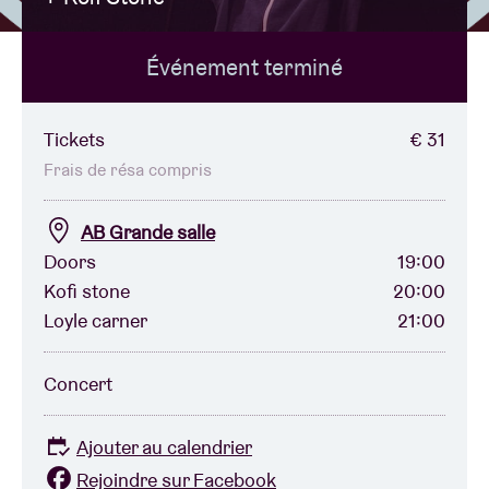
Événement terminé
Location de salles
BRDCST
Tickets
€ 31
Frais de résa compris
ABtv
AB Grande salle
Doors
19:00
Chèque-concert
Kofi stone
20:00
Loyle carner
21:00
À propos de l'AB
Concert
Contact
Ajouter au calendrier
Rejoindre sur Facebook