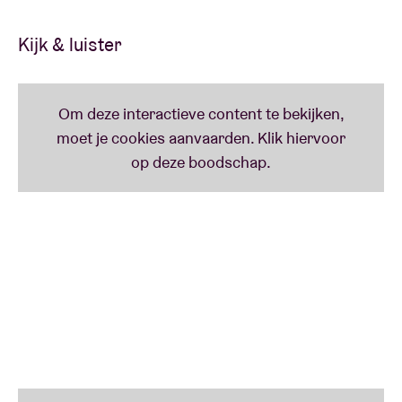
volume.'
Kijk & luister
FUN FACT
Jambinai mocht ook al eens in PyeongChang de
Olympische Winterspelen magistraal afsluiten.
Vierde keer al, Jambinaiaiaiai!
Lees minder