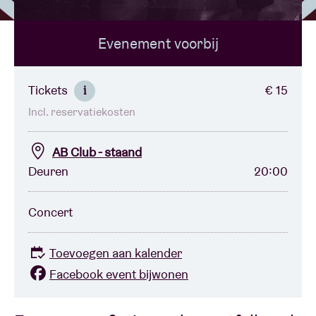
Evenement voorbij
Zaalhuur
BRDCST
Tickets
€ 15
i
Incl. reservatiekosten
ABtv
AB Club - staand
Concertcheque
Deuren
20:00
Over AB
Concert
Contact
Toevoegen aan kalender
Facebook event bijwonen