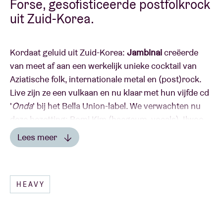
Forse, gesofisticeerde postfolkrock
uit Zuid-Korea.
Kordaat geluid uit Zuid-Korea:
Jambinai
creëerde
van meet af aan een werkelijk unieke cocktail van
Aziatische folk, internationale metal en (post)rock.
Live zijn ze een vulkaan en nu klaar met hun vijfde cd
'
Onda
' bij het Bella Union-label. We verwachten nu
deze bezetting: Bomi Kim (haegeum, vocals), Ilwoo
Lee (guitar, piri), EunYong Sim (geomungo, vocals),
Lees meer
Byeongkoo Yu (bass) en Jae Hyuk Choi (drums).
IN DE PERS
HEAVY
The Guardian: 'thrilling, unexpected and perfectly
controlled...atmospheric pieces with bursts of
furious energy, with constant changes of mood and