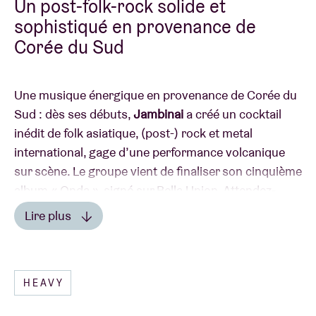
Un post-folk-rock solide et
sophistiqué en provenance de
Corée du Sud
Une musique énergique en provenance de Corée du
Sud : dès ses débuts,
Jambinai
a créé un cocktail
inédit de folk asiatique, (post-) rock et metal
international, gage d’une performance volcanique
sur scène. Le groupe vient de finaliser son cinquième
album « Onda », signé sur Bella Union. Attendez-
vous à la formation suivante : Bomi Kim (haegeum,
Lire plus
chant), Ilwoo Lee (guitare, piri), EunYong Sim
(geomungo, voix), Byeongkoo Yu (basse) et Jae Hyuk
Choi (batterie).
CÔTÉ PRESSE
HEAVY
« thrilling, unexpected and perfectly
controlled...atmospheric pieces with bursts of