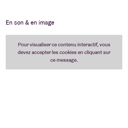
furious energy, with constant changes of mood and
volume. »
En son & en image
FUN FACT
Jambinai a signé un concert magistral lors de la
cérémonie de clôture des Jeux olympiques à
PyeongChang.
Quatrième fois déjà, Jambinaiaiaiai !
Lire moins