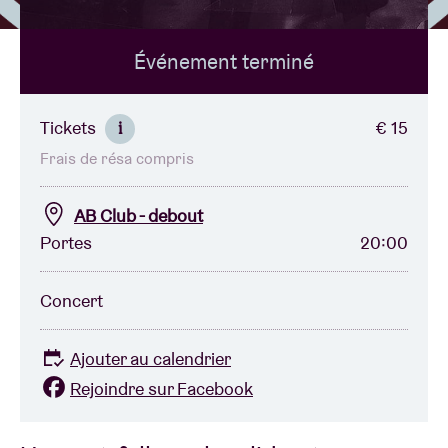
Événement terminé
Location de salles
BRDCST
Tickets
€ 15
i
Frais de résa compris
ABtv
AB Club - debout
Chèque-concert
Portes
20:00
À propos de l'AB
Concert
Contact
Ajouter au calendrier
Rejoindre sur Facebook