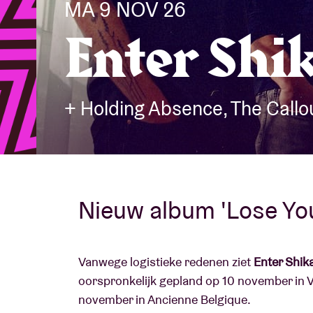
MA 9 NOV 26
Enter Shi
Bezoekersin
+ Holding Absence, The Call
AB ❤ you
Nieuw album 'Lose You
Vanwege logistieke redenen ziet
Enter Shik
oorspronkelijk gepland op 10 november in V
november in Ancienne Belgique.