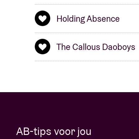
ontdekken en laat je meeslepen door hun e
Holding Absence
The Callous Daoboys
AB-tips voor jou