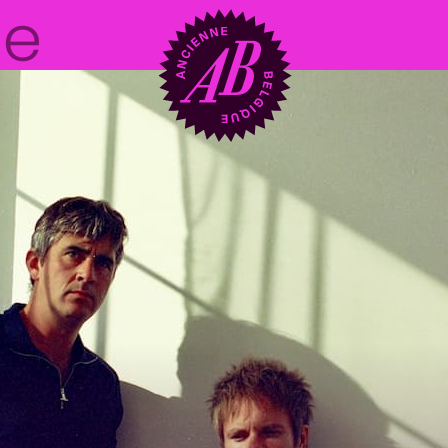
Zaalhuur
BRDCST
ABtv
Concertchequ