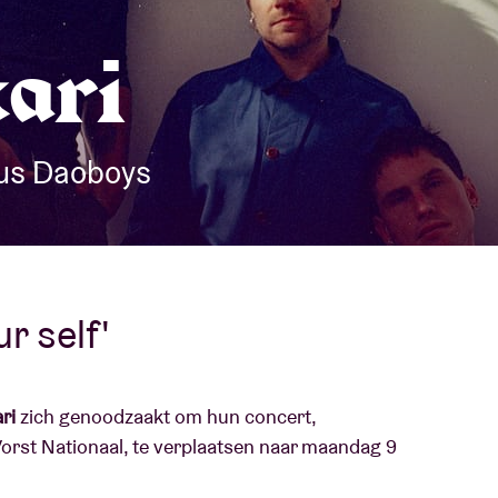
Over AB
kari
fo
Contact
ous Daoboys
r self'
ari
zich genoodzaakt om hun concert,
orst Nationaal, te verplaatsen naar maandag 9