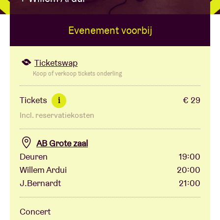
Evenement voorbij
Zaalhuur
BRDCST
Ticketswap
Koop of verkoop tickets onderling
ABtv
Tickets
€ 29
i
Incl. reservatiekosten
Concertcheque
AB Grote zaal
Over AB
Deuren
19:00
Willem Ardui
20:00
Contact
J.Bernardt
21:00
Concert