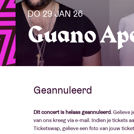
DO 29 JAN 26
Bezoekersin
Guano Ap
AB ❤ you
Geannuleerd
Dit concert is helaas geannuleerd
. Gelieve j
van ons kreeg via e-mail. Indien je tickets 
Ticketswap, gelieve een foto van jouw ticke