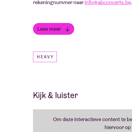
rekeningnummer naar
info@abconcerts.be
Lees meer
De
Guano Apes
zijn echte
zen masters
gewor
Lees minder
mechanismen van de markt, heeft de band uit
elk jaar nieuwe albums uit te brengen, gaa
HEAVY
innerlijke aap weer komt kriebelen. Wanneer 
deel uitmaakte van de eerste post-pandemi
de grote festivals heeft meegemaakt, kan h
Can't Stop Me" via alle klassieke hymnes to
laten ze letterlijk elk publiek rocken. Terwi
Kijk & luister
Apes de tegenrichting in en eisen het analog
"We are closer to apes than to AI. And there
world monkeys: the urge for freedom. We ha