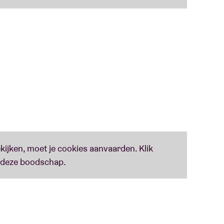
he midst of the AI turnaround and digital
an in nature is more important than ever. With
inner compass back to the audience, reset the
e the inner monkey”
e missen gelegenheid voor fans om de energie
 een avond vol spektakel te worden!