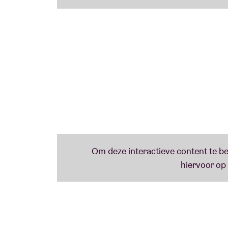
our audience, for around three decades. In t
detachment, grounding and understanding m
our handmade sound, we want to bring the 
basic setting with a tonal slap and thus fre
Het aankomende concert in AB is een niet t
van Guano Apes live te ervaren. Het belooft