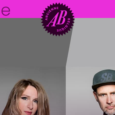
Zaalhuur
BRDCST
ABtv
Concertchequ