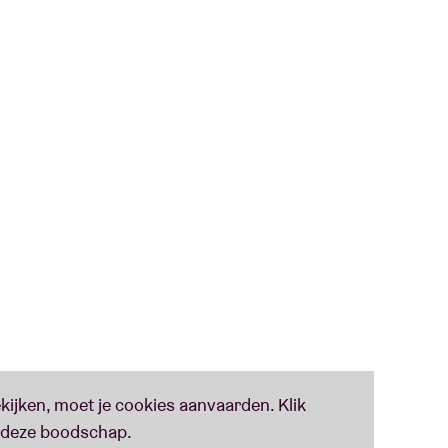
.
den. In plaats van zich te onderwerpen aan de
 Duitsland zich daarvan bevrijd. In plaats van
t de band liever het podium op wanneer hun
dat gebeurt, is het pure extase: iedereen die
sche tour of een van hun krachtige concerten op
et bevestigen. Vanaf de eerste tonen van "You
t het slotakkoord van "Lords of the Boards"
jl de wereld steeds digitaler wordt, gaan de Guano
e op. Of zoals ze het zelf zeggen:
 is a primal force inherent in humans, the old-
ve been supporting this tonally, together with