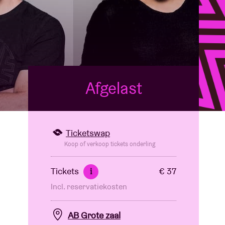
Afgelast
Ticketswap
Koop of verkoop tickets onderling
Tickets
€ 37
i
Incl. reservatiekosten
AB Grote zaal