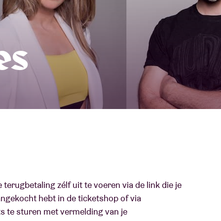
Over AB
fo
es
Contact
e terugbetaling zélf uit te voeren via de link die je
aangekocht hebt in de ticketshop of via
ts te sturen met vermelding van je