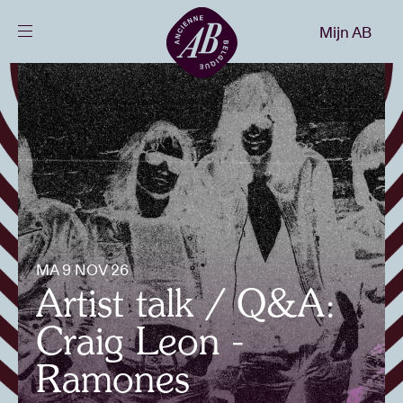
Sluiten
Mijn AB
NL
Agenda
Projecten
Nieuws
MA 9 NOV 26
Bezoekersinfo
Artist talk / Q&A:
Craig Leon -
AB ❤ you
Ramones