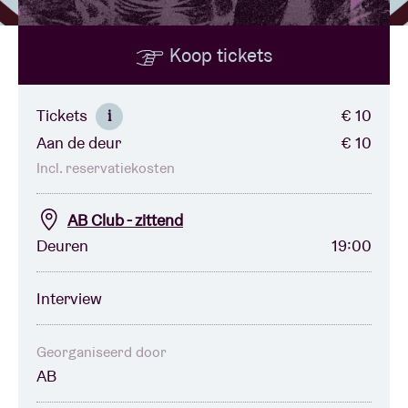
Koop tickets
Zaalhuur
BRDCST
Tickets
€ 10
i
Aan de deur
€ 10
ABtv
Incl. reservatiekosten
Concertcheque
AB Club - zittend
Deuren
19:00
Over AB
Interview
Contact
Georganiseerd door
AB