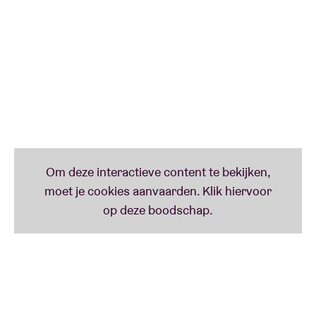
Records, waar hij hielp bij het ontdekken en
produceren van vroege punk- en new wave
artiesten. In de jaren tachtig breidde hij zijn werk uit
naar klassieke en wereldmuziek, en werkte samen
met artiesten als Luciano Pavarotti. Later richtte hij
zich op zijn eigen composities, waarin hij
elektronische, klassieke en ambientstijlen
combineerde. Zijn album ‘Nommos’ uit 1981 kreeg
een cultstatus vanwege de futuristische,
minimalistische klank. Leon werkte ook aan film-,
televisie- en orkestprojecten. Hij blijft internationaal
componeren en optreden, en slaat bruggen tussen
pop en avant-garde. Craig Leon wordt nog altijd
geprezen om zijn veelzijdigheid en vernieuwende
studiovisie.