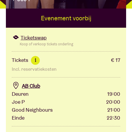
Evenement voorbij
Zaalhuur
BRDCST
Ticketswap
Koop of verkoop tickets onderling
ABtv
Tickets
€ 17
i
Incl. reservatiekosten
Concertcheque
AB Club
Over AB
Deuren
19:00
Joe P
20:00
Contact
Good Neighbours
21:00
Einde
22:30