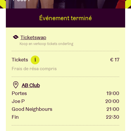
Événement terminé
Location de salles
BRDCST
Ticketswap
Koop en verkoop tickets onderling
ABtv
Tickets
€ 17
i
Frais de résa compris
Chèque-concert
AB Club
À propos de l'AB
Portes
19:00
Joe P
20:00
Contact
Good Neighbours
21:00
Fin
22:30