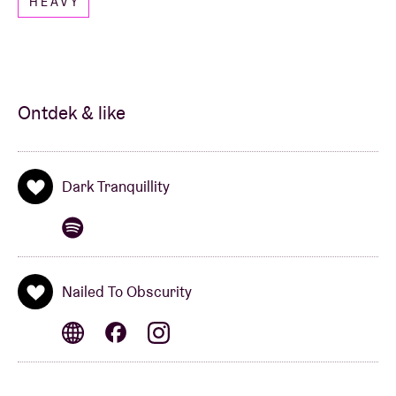
HEAVY
melodieën van traditionele Keltische muziek brengen
ze een unieke sound die tot de verbeelding spreekt.
Ontdek & like
Dark Tranquillity
Nailed To Obscurity