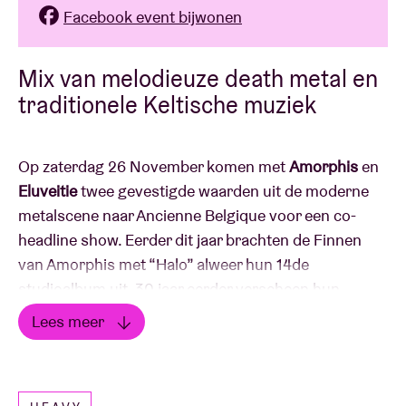
Facebook event bijwonen
Mix van melodieuze death metal en
traditionele Keltische muziek
Op zaterdag 26 November komen met
Amorphis
en
Eluveitie
twee gevestigde waarden uit de moderne
metalscene naar Ancienne Belgique voor een co-
headline show. Eerder dit jaar brachten de Finnen
van Amorphis met “Halo” alweer hun 14de
studioalbum uit, 30 jaar eerder verscheen hun
legendarische debuutalbum “The Karelian Isthmus”.
Lees meer
De Zwitserse band Eluveitie is ondertussen ook een
Lees minder
echt begrip in de metalscene, met hun mix van
melodieuze death metal gecombineerd met de