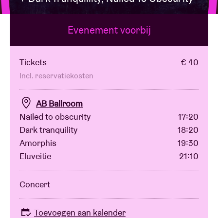
Evenement voorbij
Zaalhuur
BRDCST
Tickets
€ 40
Incl. reservatiekosten
ABtv
AB Ballroom
Nailed to obscurity
17:20
Concertcheque
Dark tranquility
18:20
Amorphis
19:30
Over AB
Eluveitie
21:10
Contact
Concert
Toevoegen aan kalender