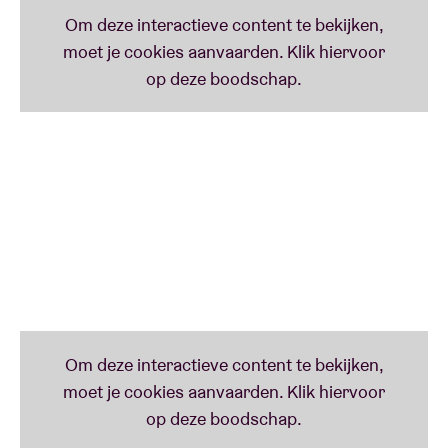
smachtende passages - aan ladykillers als Drake en
R.Kelly.
’
- **** De Standaard
‘
This shit is like a Larry Clark movie by way of
Europe. And it's all soundtracked by a blend of music
that sits somewhere between Joey Badass and
Illmatic, with a banging chorus blended on top.
’
– Noisey over Darrell Cole’s eerste videoclip ‘
Take
Me Away
’
QUOTE PROGRAMMATOR
‘
Wat ik fascinerend vind aan TheColorGrey is dat hij
alles zelf doet. Van het producen van zijn beats, tot
het schrijven van songteksten om die vervolgens al
rappend te brengen.
’ -Astrid De Sterck