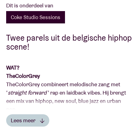
Dit is onderdeel van
Coke Studio Sessions
Twee parels uit de belgische hiphop
scene!
WAT?
TheColorGrey
TheColorGrey combineert melodische zang met
‘
straight forward
’ rap en laidback vibes. Hij brengt
een mix van hiphop, new soul, blue jazz en urban
pop.
Door zijn voortreffelijke stem, doordachte lyrics en
Lees meer
uitgewerkte visie werd de ambitieuze Antwerpenaar
Lees minder
voor het eerst opgemerkt in het nummer ‘
Night