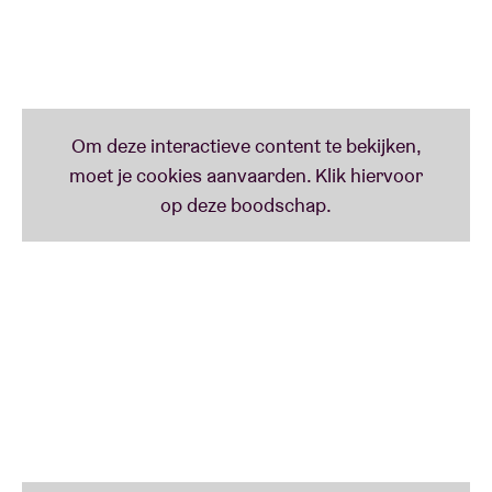
het eerste resultaat van zijn muzikale zoektocht.
Daarop volgde ‘
Uncut Diamond
’.
Op zoek naar nieuwe inspiratie besloot Darrell
Antwerpen in te ruilen voor het zuiderse Barcelona,
waar hij opnieuw helemaal in zijn muziek dook. Anno
2017 dropte hij de single ‘
B.O.A.T.S.
’ die zal vervolgd
worden door een album.
VOOR FANS VAN
Oddisee, Woodie Smalls, Pharrell Williams,
Timbaland, Blackwave, Ne*Yo, Drake, R. Kelly
DE PERS
‘
Grey’s geheim? Zijn impressionante, laidback
zangstem die soms wat aan de jonge Usher doet
denken, aan r&btoppers, als Ne*Yo of - in de meest