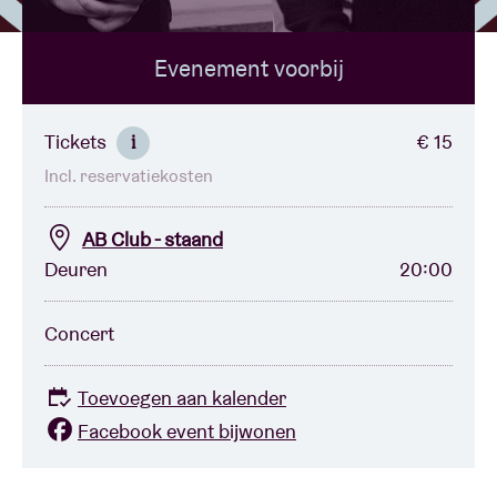
Evenement voorbij
Zaalhuur
BRDCST
Tickets
€ 15
i
Incl. reservatiekosten
ABtv
AB Club - staand
Concertcheque
Deuren
20:00
Over AB
Concert
Contact
Toevoegen aan kalender
Facebook event bijwonen