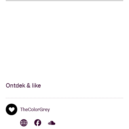
‘
Darrell Cole drukte zijn eigen stempel op de
Belgische hip hop scene. Hij weet de perfecte balans
te vinden tussen old school elementen en
hedendaagse hip hop
.’ -Astrid De Sterck
Ontdek & like
TheColorGrey