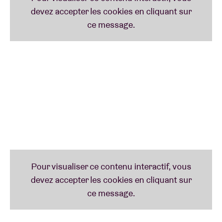
«
This shit is like a Larry Clark movie by way of Europe. And it’s all soundtracked
by a blend of music that sits somewhere between Joey Badass and Illmatic, with
a banging chorus blended on top.
» – Noisey à propos du premier clip de Darrell
Cole « Take Me Away »
PROGRAMMATEUR
«
Ce qui me fascine chez TheColorGrey, c’est qu’il fait tout tout seul. De la
production de ses beats à l’écriture de ses textes, qu’il nous sert ensuite en
rappant.
» – Astrid De Sterck
«
Darrell Cole a marqué la scène hip-hop belge de son sceau bien à lui. Il atteint
l’équilibre parfait entre des éléments old school et un hip-hop contemporain.
» –
Astrid De Sterck