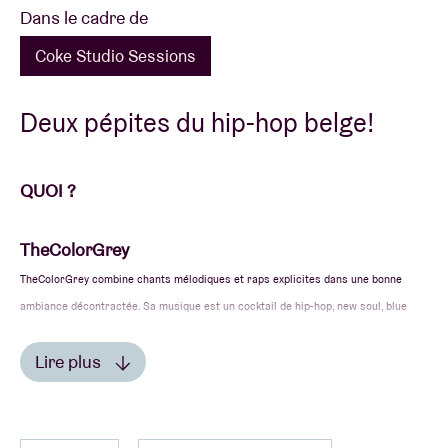
Dans le cadre de
Coke Studio Sessions
Deux pépites du hip-hop belge!
QUOI ?
TheColorGrey
TheColorGrey combine chants mélodiques et raps explicites dans une bonne
ambiance décontractée. Sa musique est un cocktail de hip-hop, new soul, blue
jazz et urban pop.
Lire plus
Grâce à sa voix exquise, ses textes réfléchis et sa
Lire moins
vision travaillée, l’ambitieux Anversois est remarqué
pour la première fois dans «
Night Slugs ft. Grey
» de