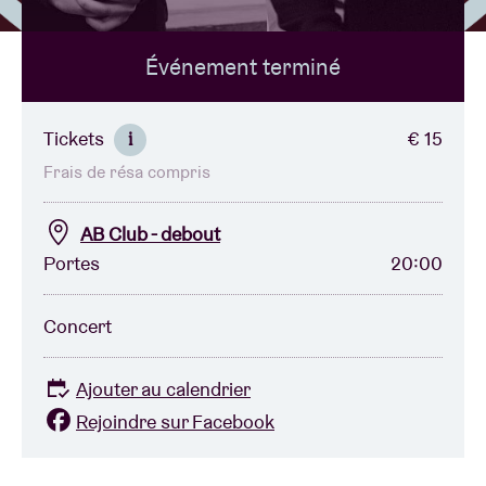
Événement terminé
Location de salles
BRDCST
Tickets
€ 15
i
Frais de résa compris
ABtv
AB Club - debout
Chèque-concert
Portes
20:00
À propos de l'AB
Concert
Contact
Ajouter au calendrier
Rejoindre sur Facebook