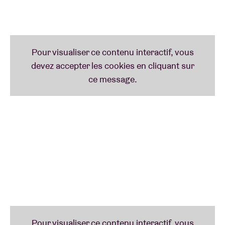
En quête de nouvelles inspirations, Darrell décide un
jour de quitter Anvers pour Barcelone, où il se
consacre de nouveau entièrement à sa musique. Et
c’est ainsi qu’en 2017, il signe le single «
B.O.A.T.S
. »,
qui sera bientôt suivi d’un album.
POUR LES FANS DE
Oddisee, Woodie Smalls, Pharrell Williams, Timbaland, Blackwave, Ne*Yo, Drake, R.
Kelly
CÔTE PRESSE
«
Le secret de Grey ? Sa voix impressionnante, désinvolte, qui évoque parfois le
jeune Usher, des pointures du R&B comme Ne*Yo ou encore - dans les passages
les plus languissants - des tombeurs à la Drake et R.Kelly. »
– **** De Standaard