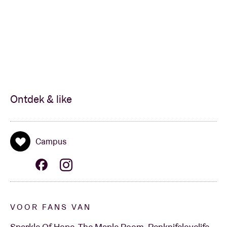
Ontdek & like
Campus
VOOR FANS VAN
Sparkle Of Hope, The Maple Room, Penknifelovelife,