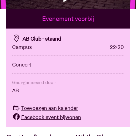
Evenement voorbij
Zaalhuur
BRDCST
AB Club - staand
Campus
22:20
ABtv
Concert
Concertcheque
Georganiseerd door
AB
Over AB
Toevoegen aan kalender
Contact
Facebook event bijwonen