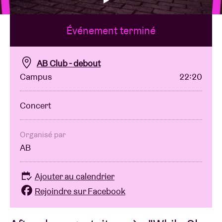
Événement terminé
Location de salles
BRDCST
AB Club - debout
Campus
22:20
ABtv
Concert
Chèque-concert
Organisé par
AB
À propos de l'AB
Ajouter au calendrier
Contact
Rejoindre sur Facebook