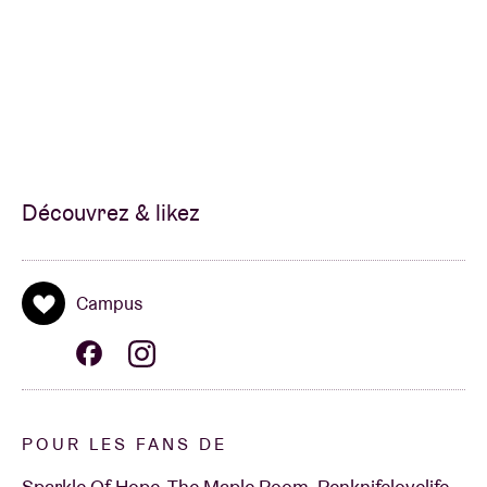
Découvrez & likez
Campus
POUR LES FANS DE
Sparkle Of Hope, The Maple Room, Penknifelovelife,