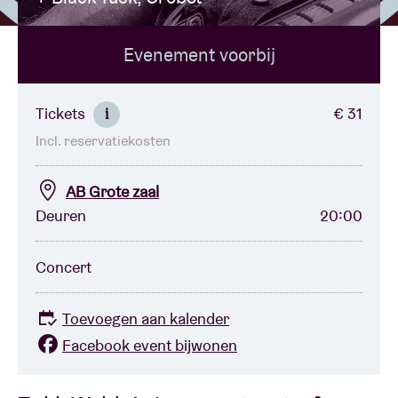
Evenement voorbij
Zaalhuur
BRDCST
Tickets
€ 31
i
Incl. reservatiekosten
ABtv
AB Grote zaal
Concertcheque
Deuren
20:00
Over AB
Concert
Contact
Toevoegen aan kalender
Facebook event bijwonen