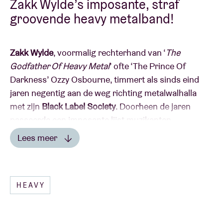
Zakk Wylde’s imposante, straf
groovende heavy metalband!
Zakk Wylde
, voormalig rechterhand van ‘
The
Godfather Of Heavy Metal
’ ofte ‘The Prince Of
Darkness’ Ozzy Osbourne, timmert als sinds eind
jaren negentig aan de weg richting metalwalhalla
met zijn
Black Label Society
. Doorheen de jaren
passeerde een imposante lijst muzikanten
(waaronder Craig Nunenmacher – Crowbar, Mike
Lees meer
Inez – Alice In Chains, Robert Trujillo – Metallica en
Lees minder
Johnny Kelly – Type O Negative) de revue, schreef de
band negen degelijke langspeler bij elkaar (waarvan
HEAVY
de meest recente
‘Catacombs of the Black Vatican’
op één belandde in de Billboard Top Rock Albums
Chart) en doorstond de groovende heavy metal van