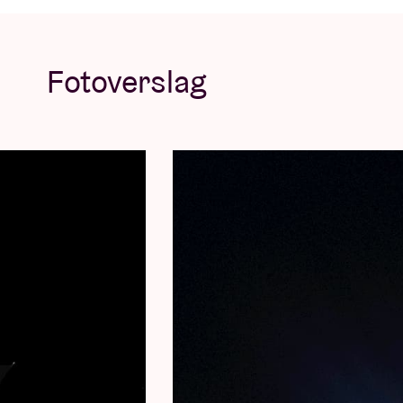
muzikale totaalervaring die alle zintuigen pr
wordt aangekondigd als het vierde en laatst
voor een toekomst in de cinema. Zijn aank
Fotoverslag
april in Brussel – zouden dus wel eens het s
livemuziek. Mis dit niet: Benjamin Clementin
concert!
© Mao Atth