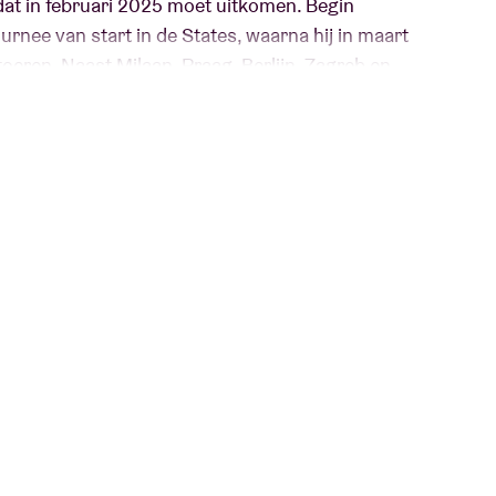
 dat in februari 2025 moet uitkomen. Begin
rnee van start in de States, waarna hij in maart
oeren. Naast Milaan, Praag, Berlijn, Zagreb en
spraak met Benjamin Clementine, op 7 april 2025
oor de Mercury Prize) en ‘I Tell A Fly’ (2017),
ilm Dune van Denis Villeneuve, zet de
avontuur voort met een uniek project bestaande
ek naar nieuwe muzikale horizonten, bracht hij
. Vandaag volgt dus nieuws over deel twee, ‘Sir
14 februari verkrijgbaar is. Op deze volledig zelf
t de zanger de onvoorspelbaarheid van het
le topics als liefde, verlies, het huwelijk,
nd zijn, doet hij dat met stijl, elegantie en
 aan hartverscheurende nummers af, gedragen door
tem. Verwacht je live aan een aangrijpende