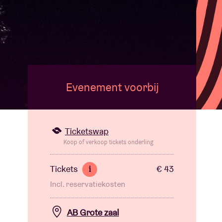
Evenement voorbij
Ticketswap
Koop of verkoop tickets onderling
Tickets
€ 43
i
Incl. reservatiekosten
AB Grote zaal