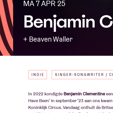
MA 7 APR 25
Benjamin C
Bezoekersin
+ Beaven Waller
AB ❤ you
INDIE
SINGER-SONGWRITER / 
In 2022 kondigde
Benjamin Clementine
een
Have Been’ in september ’23 aan ons kwam v
Koninklijk Circus. Vandaag onthult de Britse