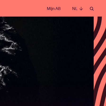
Mijn AB
NL
NL
e