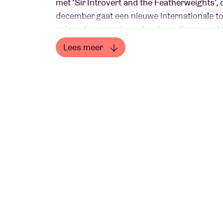
met ‘Sir Introvert and the Featherweights’,
december gaat een nieuwe internationale tou
volgend jaar opnieuw doorheen Europa zal t
Parijs is er ook een concert in Brussel! Af
Lees meer
in Ancienne Belgique, Brussel.
Lees minder
Na ‘At Least For Now’ (dat in 2015 goed was v
alsook een gesmaakte rol als acteur in de f
charismatische Clementine zijn artistieke 
uit twee verschillende albums. Steeds op zo
het eerste deel van het tweeluik uit in 2022
Introvert and the Featherweights’, dat vanaf 
geschreven en geproduceerde plaat ontdek
leven. Benjamin Clementine behandelt universe
kinderen en depressie. Zoals we van hem gewe
dichterlijk talent, en levert hij een salvo
sublieme teksten en uiteraard zijn unieke s