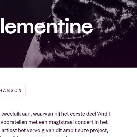
Over AB
lementine
fo
Contact
CHANSON
 tweeluik aan, waarvan hij het eerste deel ‘And I
oorstellen met een magistraal concert in het
 artiest het vervolg van dit ambitieuze project,