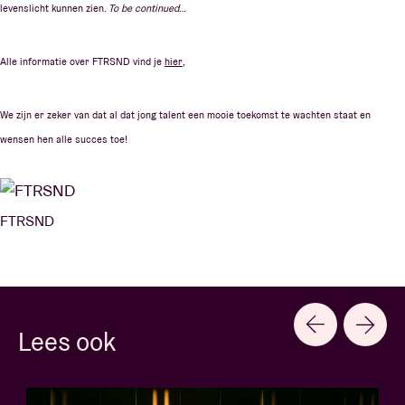
levenslicht kunnen zien.
To be continued
…
Alle informatie over FTRSND vind je
hier
,
We zijn er zeker van dat al dat jong talent een mooie toekomst te wachten staat en
wensen hen alle succes toe!
FTRSND
Lees ook