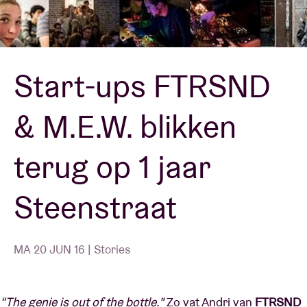
Zaalhuur
Start-ups FTRSND
BRDCST
& M.E.W. blikken
ABtv
terug op 1 jaar
Concertcheque
Steenstraat
Over AB
Contact
MA 20 JUN 16 | Stories
“The genie is out of the bottle."
Zo vat Andri van
FTRSND