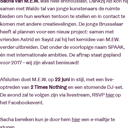
Sacha van M.E.W.
was heel enthousiast. Dankzij AB kon hij
samen met Waldo tal van jonge kunstenaars de ruimte
bieden om hun werken tentoon te stellen en in contact te
komen met andere creatievelingen. De jonge Brusselaar
heeft al plannen voor een nieuw project: samen met
vrienden Astrid en Sayid zal hij het kernidee van M.EW.
verder uitbreiden. Dat onder de voorlopige naam SPAAK,
én met internationale ambities. De aftrap staat gepland
voor 2017 – wij zijn alvast benieuwd!
Afsluiten doet M.E.W. op
22 juni
in stijl, met een live-
optreden van
2 Times Nothing
en een stomende DJ-set.
De avond zal te volgen zijn via livestream, RSVP
hier
op
het Facebookevent.
Sacha bereiken kun je door hem
hier
een e-mailtje te
sturen.