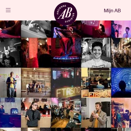
Sluiten
Mijn AB
NL
Agenda
Projecten
Nieuws
Bezoekersinfo
AB ❤ you