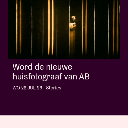
Album of the week:
'Doctrine Of Love' - J
Ngonda
WO 1 JUL 26 | Stories