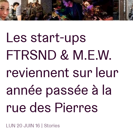
Location de salles
Les start-ups
BRDCST
FTRSND & M.E.W.
ABtv
reviennent sur leur
Chèque-concert
année passée à la
À propos de l'AB
rue des Pierres
Contact
LUN 20 JUIN 16 | Stories