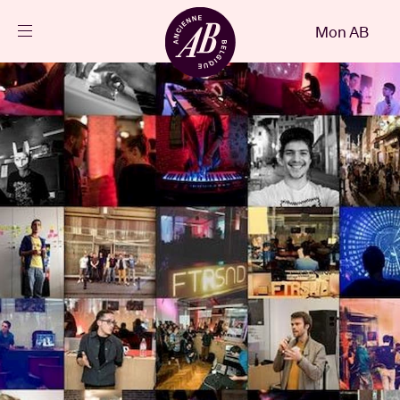
Fermer
Mon AB
FR
Agenda
Projets
Actualités
Infos visiteurs
AB ❤ you