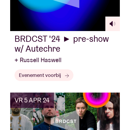
BRDCST '24 ► pre-show
w/ Autechre
+ Russell Haswell
Evenement voorbij
VR 5 APR 24