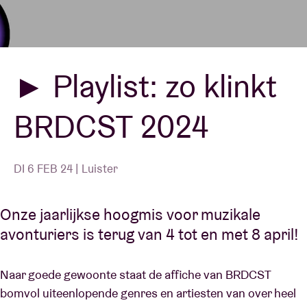
Zaalhuur
► Playlist: zo klinkt
BRDCST
BRDCST 2024
ABtv
Concertcheque
DI 6 FEB 24 | Luister
Over AB
Onze jaarlijkse hoogmis voor muzikale
avonturiers is terug van 4 tot en met 8 april!
Contact
Naar goede gewoonte staat de affiche van BRDCST
bomvol uiteenlopende genres en artiesten van over heel