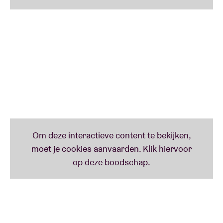
De uit Brooklyn afkomstige muzikant/componist
Daniel Lopatin legde sinds zijn debuut in ’07 een
ronduit indrukwekkend parcours af. Met releases op
Editions Mego en later Warp als thuishaven, wist
Oneohtrix Point Never – OPN voor de vrienden – zich
op te werken tot de wereldtop der electronica-
artiesten. Hij werkte samen met o.a. James Blake,
Iggy Pop en Rosalía, stond live aan de zijde van
ANOHNI (ook in AB) en The Weeknd (tijdens de
Super Bowl halftime show). Hij leverde
productiewerk af voor o.a. FKA Twigs, David Byrne
en Moses Sumney. Zijn installaties en werken waren
al te zien op prestigieuze plekken als The Park
Avenue Armory en MoMA PS1 in New York, alsook in
Tate Britain in Londen. Soundtracks verzorgde hij
o.a. voor Sofia Coppola’s The Bling Ring.