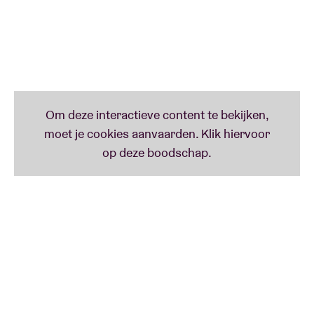
OPN trekt als laatste act de deur van BRDCST achter
zich dicht. Het wordt een aftershow met een
bloemlezing van vroeger werk – van Returnal over
Replica, R Plus 7 tot Age Of - én uiteraard van zijn
jongste album Again dat mede tot stand kwam
dankzij AI. ”’Again’ features some of his most
touching music”, aldus The Guardian.
Tijdens BRDCST wordt Lopatin bijgestaan door long-
time collaborator Nate Boyce “who developed a new
real-time animation system that updates the
graphical themes dating back to their earliest
collaborations”. Een review uit Australië na OPN’s
passage in Sydney in ‘23: “
This show was a pure
sensory hallucination
.”