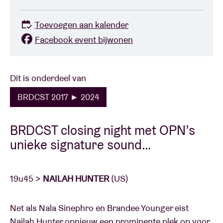
Toevoegen aan kalender
Facebook event bijwonen
Dit is onderdeel van
BRDCST 2017 ► 2024
BRDCST closing night met OPN’s
unieke signature sound…
19u45 >
NAILAH HUNTER
(US)
Net als Nala Sinephro en Brandee Younger eist
Nailah Hunter opnieuw een prominente plek op voor