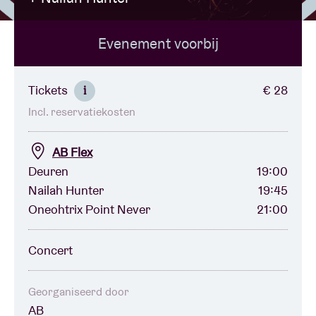
Evenement voorbij
Zaalhuur
BRDCST
Tickets
€ 28
i
Incl. reservatiekosten
ABtv
AB Flex
Concertcheque
Deuren
19:00
Nailah Hunter
19:45
Oneohtrix Point Never
21:00
Over AB
Concert
Contact
Georganiseerd door
AB