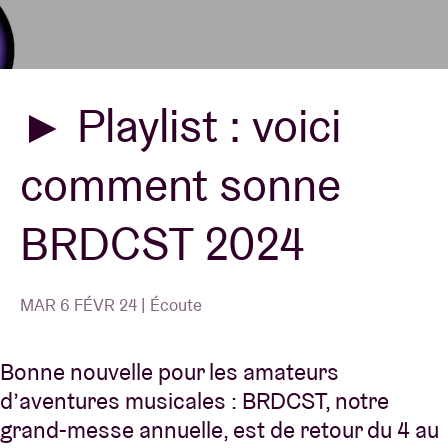
Location de salles
► Playlist : voici
BRDCST
comment sonne
ABtv
BRDCST 2024
Chèque-concert
À propos de l'AB
MAR 6 FÉVR 24 | Écoute
Contact
Bonne nouvelle pour les amateurs
d’aventures musicales : BRDCST, notre
grand-messe annuelle, est de retour du 4 au