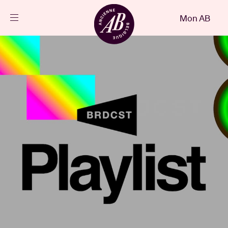
Fermer
Mon AB
FR
Agenda
Projets
Actualités
Infos visiteurs
AB ❤ you