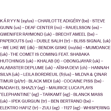
K Á R Y Y N (sy/us) – CHARLOTTE ADIGÉRY (be) - STEVE
GUNN (us) – DEAF CENTER (no) – RAUELSSON (es) –
GWENIFER RAYMOND (uk) – BRECHT AMEEL (be) –
PAPERCUTS (us) – DUBLE SALIH (tr) – BLISS SIGNAL (uk)
– WE LIKE WE (dk) – BENDIK GISKE (no/de) – MUMDANCE
(uk) - THE COMET IS COMING FEAT. SHABAKA
HUTCHINGS (uk) – KHALAB (it) – OBONGJAYAR (uk) –
ALABASTER DEPLUME (uk) – AÏSHA DEVI (ch) – HANNAH
SILVA (uk) – LEILA BORDREUIL (fr/us) – MLDVA & ÇINAR
TIMUR (pl/tr) - BLACK MIDI (uk) - COCAINE PISS (be) -
NADAH EL SHAZLY (eg) – MAURICE LUCA PLAYS
‘ELEPHANTINE’ (eg) – TARKAMT (eg) - BLANCK MASS
(uk) – IPEK GURGUN (tr) – BEN BERTRAND (be) –
ELEKTRO HAFIZ (tr) – ZULI (eg) - 1127 (eg) - WHISPERING