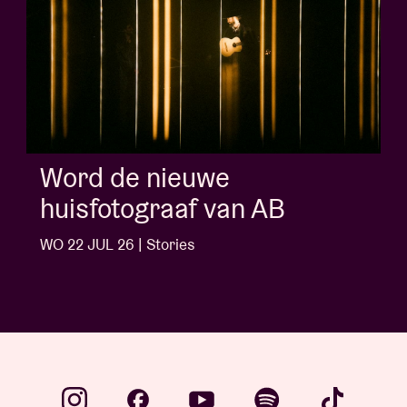
Album of the week:
'Doctrine Of Love' - Jalen
Ngonda
WO 1 JUL 26 | Stories