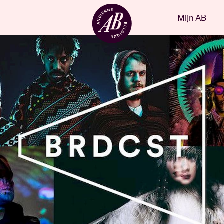
Sluiten
Mijn AB
NL
Agenda
Projecten
Nieuws
Bezoekersinfo
AB ❤ you