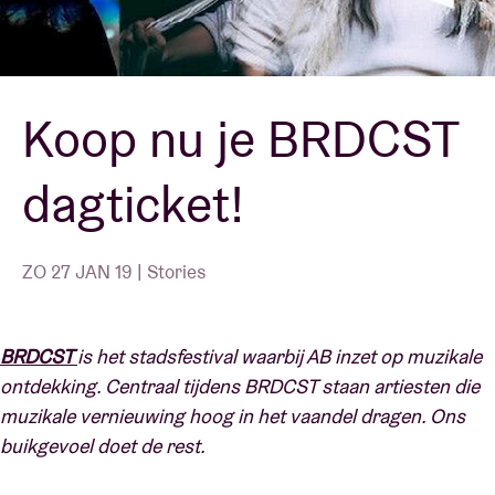
Zaalhuur
Koop nu je BRDCST
BRDCST
dagticket!
ABtv
Concertcheque
ZO 27 JAN 19 | Stories
Over AB
BRDCST
is het stadsfestival waarbij AB inzet op muzikale
ontdekking. Centraal tijdens BRDCST staan artiesten die
Contact
muzikale vernieuwing hoog in het vaandel dragen. Ons
buikgevoel doet de rest.