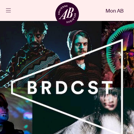
Fermer
Mon AB
FR
Agenda
Projets
Actualités
Infos visiteurs
AB ❤ you