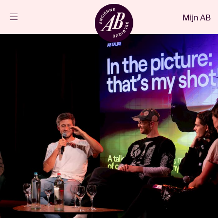
Sluiten
Mijn AB
NL
Agenda
Projecten
Nieuws
Bezoekersinfo
AB ❤ you