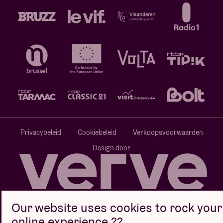
Privacybeleid
Cookiebeleid
Verkoopsvoorwaarden
Design door
Website door
Our website uses cookies to rock your
online experience ??