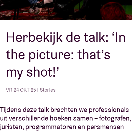
Zaalhuur
Herbekijk de talk: ‘In
BRDCST
the picture: that’s
ABtv
my shot!’
Concertcheque
Over AB
VR 24 OKT 25 | Stories
Contact
Tijdens deze talk brachten we professionals
uit verschillende hoeken samen – fotografen,
juristen, programmatoren en persmensen –