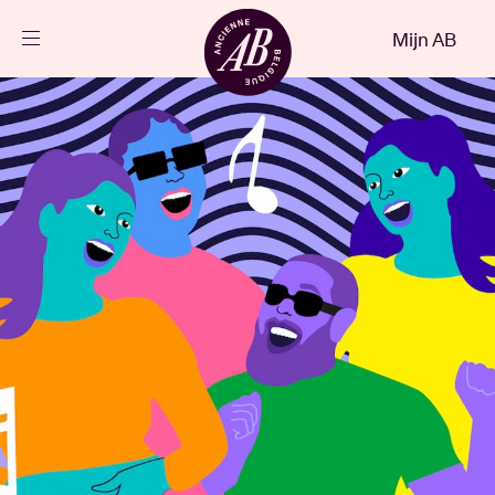
Sluiten
Mijn AB
NL
Agenda
Projecten
Nieuws
Bezoekersinfo
AB ❤ you