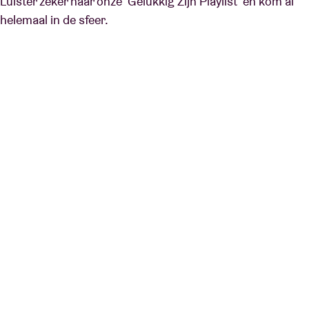
Luister zeker naar onze ‘Gelukkig Zijn Playlist’ en kom al
helemaal in de sfeer.