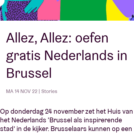
Zaalhuur
Allez, Allez: oefen
BRDCST
gratis Nederlands in
ABtv
Brussel
Concertcheque
Over AB
MA 14 NOV 22 | Stories
Contact
Op donderdag 24 november zet het Huis van
het Nederlands ‘Brussel als inspirerende
stad’ in de kijker. Brusselaars kunnen op een