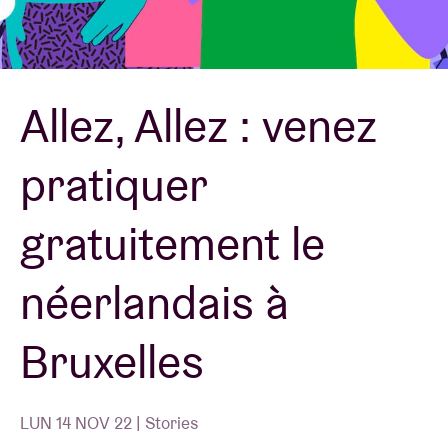
Location de salles
Allez, Allez : venez
BRDCST
pratiquer
ABtv
gratuitement le
Chèque-concert
néerlandais à
À propos de l'AB
Bruxelles
Contact
LUN 14 NOV 22 | Stories