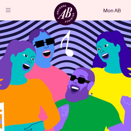
Fermer
Mon AB
FR
Agenda
Projets
Actualités
Infos visiteurs
AB ❤ you