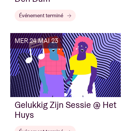
Événement terminé
MER 24 MAI 23
Gelukkig Zijn Sessie @ Het
Huys