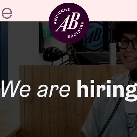
Zaalhuur
BRDCST
ABtv
Concertchequ