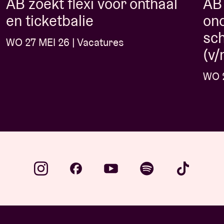
AB zoekt flexi voor onthaal
AB
en ticketbalie
on
sc
WO 27 MEI 26 | Vacatures
(v/
WO 2