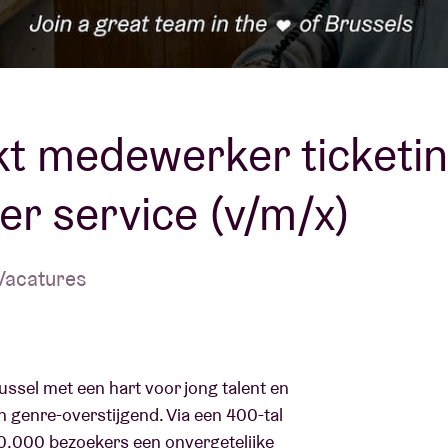
Over AB
fo
Contact
t medewerker ticketi
r service (v/m/x)
Vacatures
ussel met een hart voor jong talent en
n genre-overstijgend. Via een 400-tal
0.000 bezoekers een onvergetelijke