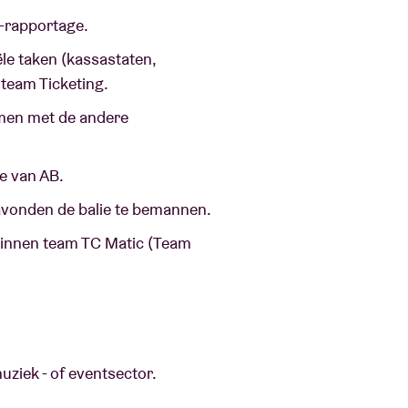
ing-rapportage.
ële taken (kassastaten,
 team Ticketing.
amen met de andere
e van AB.
avonden de balie te bemannen.
 binnen team TC Matic (Team
muziek - of eventsector.