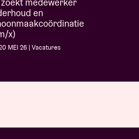
 zoekt medewerker
derhoud en
hoonmaakcoördinatie
m/x)
0 MEI 26 | Vacatures