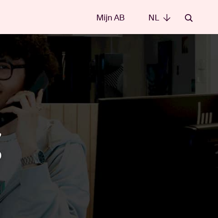
Mijn AB
NL
NL
e