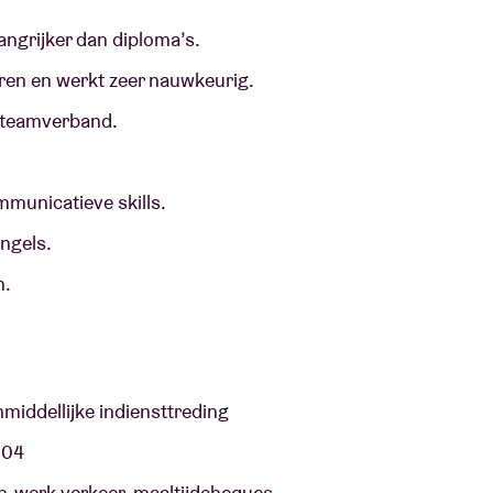
langrijker dan diploma’s.
eren en werkt zeer nauwkeurig.
in teamverband.
mmunicatieve skills.
Engels.
en.
middellijke indiensttreding
 304
-werk verkeer, maaltijdcheques,