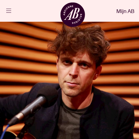
Sluiten
Mijn AB
NL
Agenda
Projecten
Nieuws
Bezoekersinfo
AB ❤ you