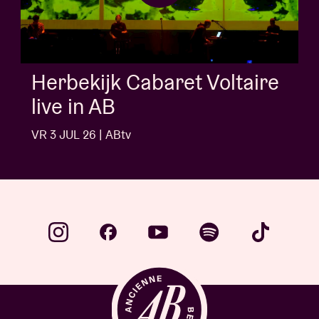
AB Session met Kids With
Buns
VR 3 JUL 26 | ABtv