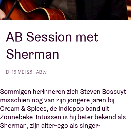
Zaalhuur
AB Session met
BRDCST
Sherman
ABtv
Concertcheque
DI 16 MEI 23 | ABtv
Over AB
Sommigen herinneren zich Steven Bossuyt
misschien nog van zijn jongere jaren bij
Contact
Cream & Spices, de indiepop band uit
Zonnebeke. Intussen is hij beter bekend als
Sherman, zijn alter-ego als singer-