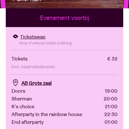
Evenement voorbij
Zaalhuur
BRDCST
Ticketswap
Koop of verkoop tickets onderling
ABtv
Tickets
€ 32
Incl. reservatiekosten
Concertcheque
AB Grote zaal
Over AB
Doors
19:00
Sherman
20:00
Contact
K's choice
21:00
Afterparty in the rainbow house
22:30
End afterparty
01:00