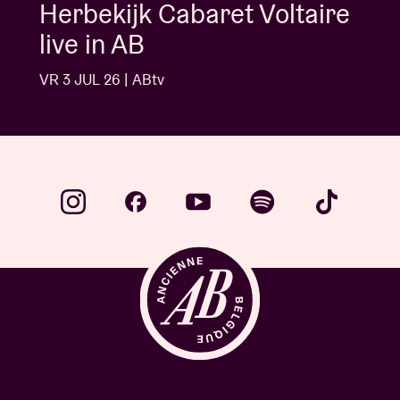
AB Session met Kids With
Buns
VR 3 JUL 26 | ABtv
…