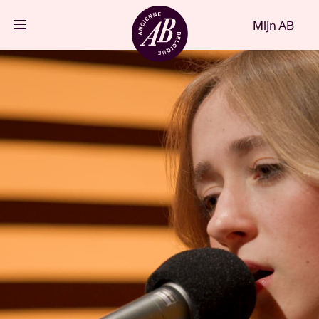
Sluiten
Mijn AB
NL
Agenda
Projecten
Nieuws
Bezoekersinfo
AB ❤ you