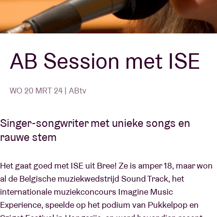
Zaalhuur
AB Session met ISE
BRDCST
ABtv
WO 20 MRT 24 | ABtv
Concertcheque
Singer-songwriter met unieke songs en
rauwe stem
Over AB
Het gaat goed met ISE uit Bree! Ze is amper 18, maar won
Contact
al de Belgische muziekwedstrijd Sound Track, het
internationale muziekconcours Imagine Music
Experience, speelde op het podium van Pukkelpop en