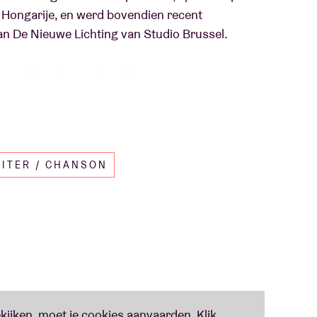
 Hongarije, en werd bovendien recent
van De Nieuwe Lichting van Studio Brussel.
aar unieke stem, authentieke nummers en
en stond ze nog in AB als het voorprogramma
alleen komen doen.
ITER / CHANSON