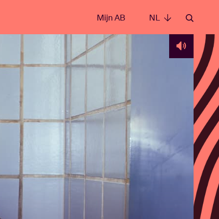
Mijn AB
NL
NL
e