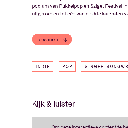
podium van Pukkelpop en Sziget Festival in
uitgeroepen tot één van de drie laureaten 
De jonge singer-songwriter valt op door h
oprechte emoties. Een paar maanden geled
Lees meer
van
Cafuné
, maar nu mag ze het helemaal 
Lees minder
INDIE
POP
SINGER-SONGWR
Kijk & luister