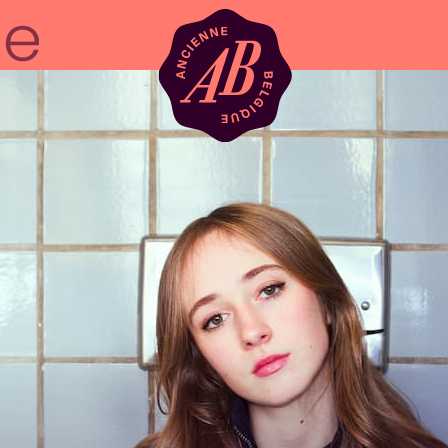
Zaalhuur
BRDCST
ABtv
Concertchequ