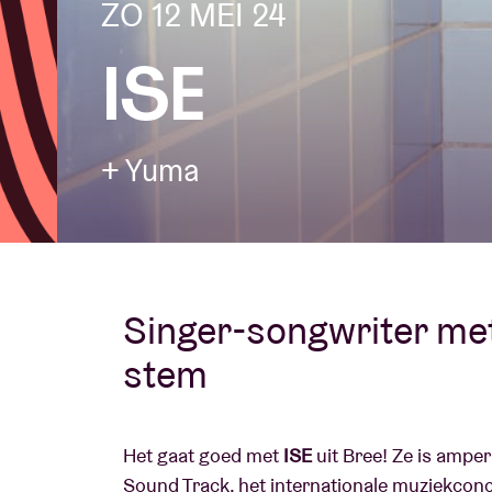
ZO 12 MEI 24
ISE
Bezoekersin
+ Yuma
AB ❤ you
Singer-songwriter me
stem
Het gaat goed met
ISE
uit Bree! Ze is ampe
Sound Track, het internationale muziekcon