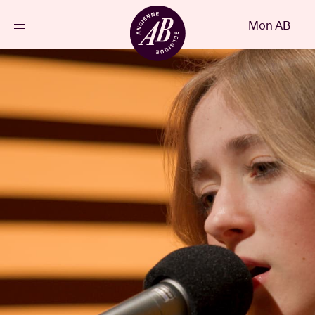
Fermer
Mon AB
FR
Agenda
Projets
Actualités
Infos visiteurs
AB ❤ you