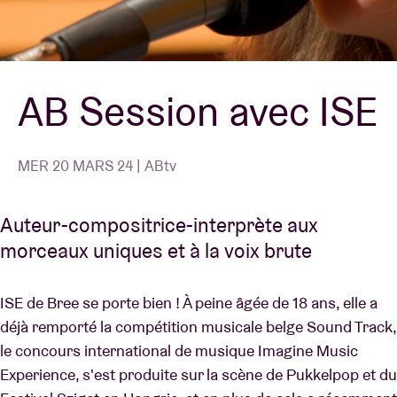
Location de salles
AB Session avec ISE
BRDCST
ABtv
MER 20 MARS 24 | ABtv
Chèque-concert
Auteur-compositrice-interprète aux
morceaux uniques et à la voix brute
À propos de l'AB
ISE de Bree se porte bien ! À peine âgée de 18 ans, elle a
Contact
déjà remporté la compétition musicale belge Sound Track,
le concours international de musique Imagine Music
Experience, s'est produite sur la scène de Pukkelpop et du