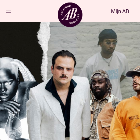
Sluiten
Mijn AB
NL
Agenda
Projecten
Nieuws
Bezoekersinfo
AB ❤ you