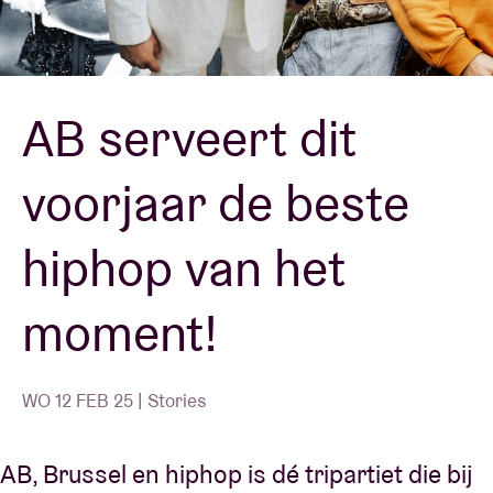
Zaalhuur
AB serveert dit
BRDCST
voorjaar de beste
ABtv
hiphop van het
Concertcheque
moment!
Over AB
Contact
WO 12 FEB 25 | Stories
AB, Brussel en hiphop is dé tripartiet die bij