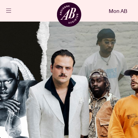
Fermer
Mon AB
FR
Agenda
Projets
Actualités
Infos visiteurs
AB ❤ you