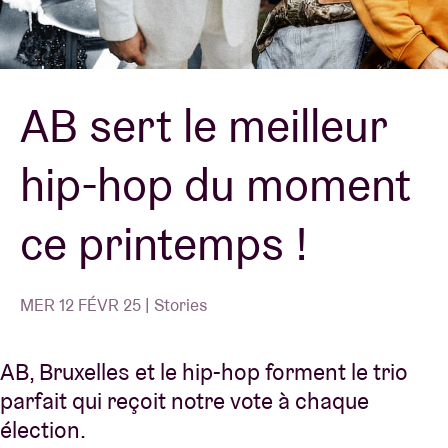
Location de salles
AB sert le meilleur
BRDCST
hip-hop du moment
ABtv
ce printemps !
Chèque-concert
À propos de l'AB
MER 12 FÉVR 25 | Stories
Contact
AB, Bruxelles et le hip-hop forment le trio
parfait qui reçoit notre vote à chaque
élection.