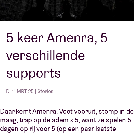
Zaalhuur
5 keer Amenra, 5
BRDCST
verschillende
ABtv
supports
Concertcheque
Over AB
DI 11 MRT 25 | Stories
Contact
Daar komt Amenra. Voet vooruit, stomp in de
maag, trap op de adem x 5, want ze spelen 5
dagen op rij voor 5 (op een paar laatste