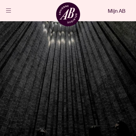
Sluiten
Mijn AB
NL
Agenda
Projecten
Nieuws
Bezoekersinfo
AB ❤ you