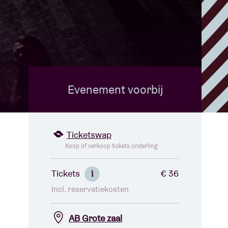
Evenement voorbij
Ticketswap
Koop of verkoop tickets onderling
Tickets
€ 36
i
Incl. reservatiekosten
AB Grote zaal