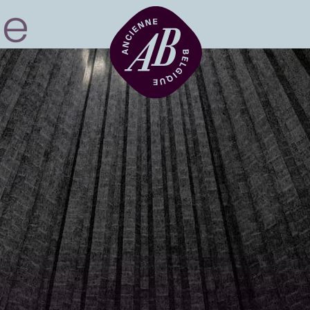
Zaalhuur
BRDCST
ABtv
Concertchequ