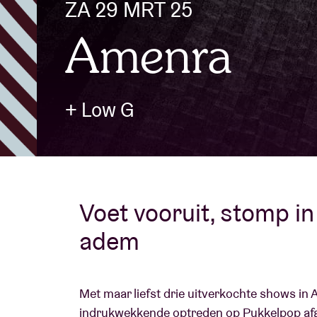
ZA 29 MRT 25
Amenra
Bezoekersin
+ Low G
AB ❤ you
Voet vooruit, stomp i
adem
Met maar liefst drie uitverkochte shows in
indrukwekkende optreden op Pukkelpop afgel