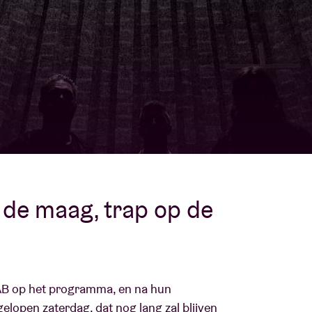
Over AB
fo
Contact
n de maag, trap op de
 AB op het programma, en na hun
open zaterdag, dat nog lang zal blijven