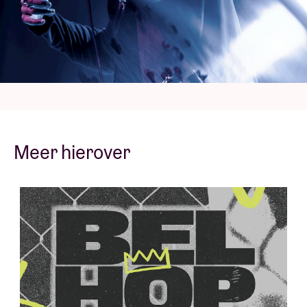
Bey naar Brussel voor een exclusieve show waarmee
hij uitsluitend zijn favoriete nummers van de
gemaskerde artiest brengt.
THANK GOD, IT'S DOOMSDAY!
Meer hierover
Concert Pictures © Saan Van Elsen