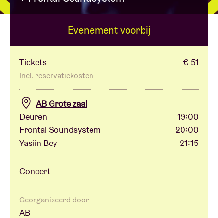
Evenement voorbij
Zaalhuur
BRDCST
Tickets
€ 51
Incl. reservatiekosten
ABtv
AB Grote zaal
Deuren
19:00
Concertcheque
Frontal Soundsystem
20:00
Yasiin Bey
21:15
Over AB
Concert
Contact
Georganiseerd door
AB