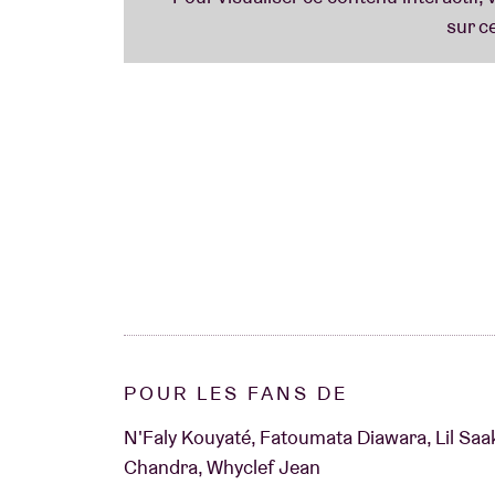
Deux jours plus tôt, N'Faly Kouyaté sera l'i
chant polyphonique, l'un de ses nombreux t
dans diverses traditions maningué, avec le
polyphoniques. Kouyaté animera lui-même l'a
Tout le monde est le bienvenu à cet atelier
aucun talent particulier n'est requis. Merci d
vente de billets sur place.
L'atelier se déroulera en français et en angla
POUR LES FANS DE
N'Faly Kouyaté, Fatoumata Diawara, Lil Saak
Chandra, Whyclef Jean