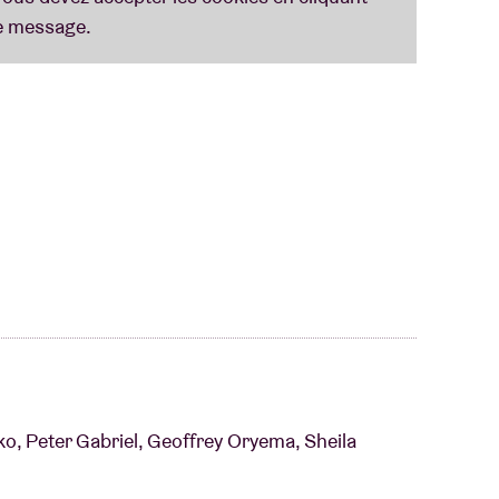
nvité de notre Antenna en tant que professeur de
alents. Attendez-vous à une immersion totale
urs magnifiques rythmes et sonorités
telier à la kora ou au balafon.
 immersif ; aucune connaissance préalable ni
e vous inscrire à l'avance, car il n'y aura pas de
is.
o, Peter Gabriel, Geoffrey Oryema, Sheila