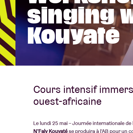
singing w
Infos visiteu
Kouyaté
AB ❤ you
Cours intensif immersi
ouest-africaine
Le lundi 25 mai – Journée internationale de 
N'Faly Kouyaté
se produira à l'AB pour un c