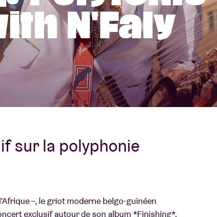
ith N'Faly
À propos de l'A
rs
Contact
f sur la polyphonie
l'Afrique –, le griot moderne belgo-guinéen
oncert exclusif autour de son album *Finishing*,