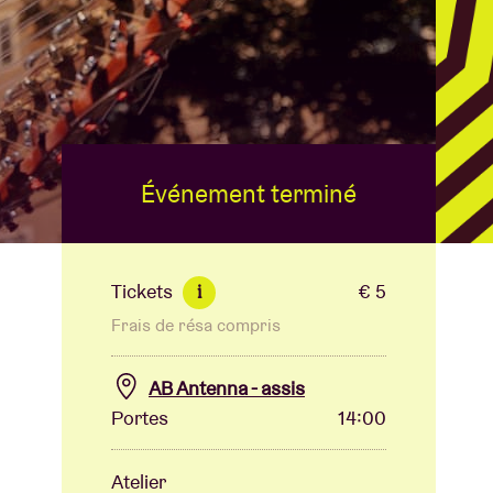
B
Événement terminé
Tickets
€ 5
i
Frais de résa compris
AB Antenna - assis
Portes
14:00
Atelier