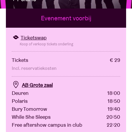
Evenement voorbij
Zaalhuur
BRDCST
Ticketswap
Koop of verkoop tickets onderling
ABtv
Tickets
€ 29
Incl. reservatiekosten
Concertcheque
AB Grote zaal
Over AB
Deuren
18:00
Polaris
18:50
Contact
Bury Tomorrow
19:40
While She Sleeps
20:50
Free aftershow campus in club
22:20