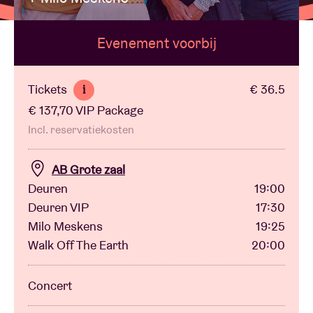
Evenement voorbij
Zaalhuur
BRDCST
Tickets
€ 36.5
i
€ 137,70 VIP Package
ABtv
Incl. reservatiekosten
Concertcheque
AB Grote zaal
Deuren
19:00
Deuren VIP
17:30
Over AB
Milo Meskens
19:25
Walk Off The Earth
20:00
Contact
Concert