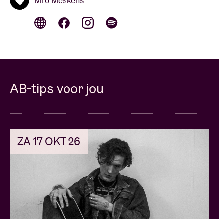
Milo Meskens
· Toegang tot een pre-show akoestisch optreden met
2-3 nummers
· Q&A sessie met de band
· Een (1) exclusief cadeau
· Een (1) gesigneerde VIP laminate als aandenken
· Toegang tot de concertzaal vóór klanten met een
gewoon ticket
AB-tips voor jou
Deze packages zijn NIET OVERDRAAGBAAR en
worden NIET TERUGBETAALD.
Terugbetaling wordt enkel en alleen toegestaan
ZA 17 OKT 26
indien de show of deze packages worden afgelast.
Naamsveranderingen worden in GEEN GEVAL
toegestaan. Om de inhoud van het package in
ontvangst te nemen, dient de klant zich persoonlijk
aan te melden met een geldig identiteitsbewijs. De
klant zal in de week voor de show geïnformeerd