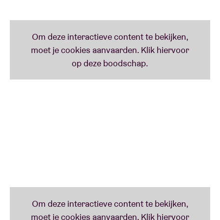
heeft kunnen uitbouwen. Terwijl het hun
gezamenlijke liefde voor Braziliaanse muziek was die
co-founders Rob Garza en Eric Hilton hebben
samengebracht, was het de lokale punk scene die
uiteindelijk hun koers bepaalde. “Being independent
enabled us to be here for 25 years. Never having a
boss or needing someone’s approval, we’ve always
said what we needed to say with no filter.”
Wanneer het om hun live concerten gaat, vermijdt
Thievery Corporation de typische electronic dance
clichés. Dat je zal dansen, zweten en je handen in de
lucht zal zwieren, ja dat is zeker! Maar hun concerten
zijn meer dan dat: het zijn echte ‘performances’ met
een geweldige groep muzikanten en een scala aan