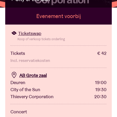
Evenement voorbij
Zaalhuur
BRDCST
Ticketswap
Koop of verkoop tickets onderling
ABtv
Tickets
€ 42
Incl. reservatiekosten
Concertcheque
AB Grote zaal
Over AB
Deuren
19:00
City of the Sun
19:30
Contact
Thievery Corporation
20:30
Concert