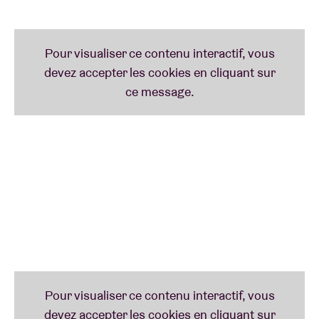
cap. "N'ayant jamais eu de patron ni besoin de
l'approbation de quelqu'un, nous avons toujours dit
ce que nous avions besoin de dire sans filtre."
En ce qui concerne leurs concerts en live, Thievery
Corporation évite les clichés typiques de la danse
électronique. Vous allez danser, transpirer et agiter
vos mains en l'air, c'est sûr ! Mais leurs concerts
sont plus que cela : ce sont de véritables «
performances » avec un grand groupe de musiciens
et une variété de chanteurs de différentes cultures.
Cela rend chaque spectacle unique. “"Nos concerts
sont TRÈS vivants, pleins d'énergie, la combinaison
de plusieurs instruments et chanteurs vous
emmène dans un voyage musical", explique Garza.
"Nous avons un joueur de sitar, les chansons sont