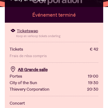
Événement terminé
Location de salles
BRDCST
Ticketswap
Koop en verkoop tickets onderling
ABtv
Tickets
€ 42
Frais de résa compris
Chèque-concert
AB Grande salle
À propos de l'AB
Portes
19:00
City of the Sun
19:30
Contact
Thievery Corporation
20:30
Concert