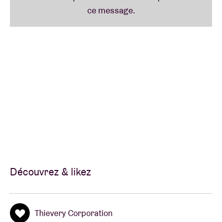
en différentes langues - c'est une expérience
multiculturelle, les gens se connectent au groupe et
les uns aux autres, c'est magnifique."
Connu pour ses performances live uniques, le
concert de Thievery Corporation le 26 juin à
l'Ancienne Belgique à Bruxelles sera un concert à ne
pas manquer !
Découvrez & likez
Thievery Corporation