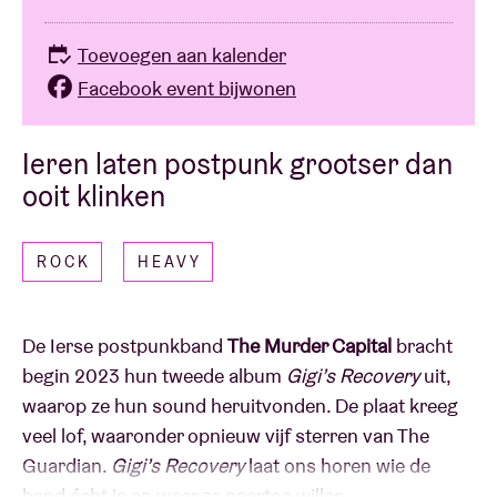
Toevoegen aan kalender
Facebook event bijwonen
Ieren laten postpunk grootser dan
ooit klinken
ROCK
HEAVY
De Ierse postpunkband
The Murder Capital
bracht
begin 2023 hun tweede album
Gigi’s Recovery
uit,
waarop ze hun sound heruitvonden. De plaat kreeg
veel lof, waaronder opnieuw vijf sterren van The
Guardian.
Gigi’s Recovery
laat ons horen wie de
band écht is en waar ze naartoe willen.