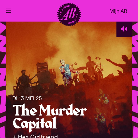
Sluiten
Mijn AB
NL
Agenda
Projecten
Nieuws
DI 13 MEI 25
Bezoekersinfo
The Murder
Capital
AB ❤ you
+ Hex Girlfriend