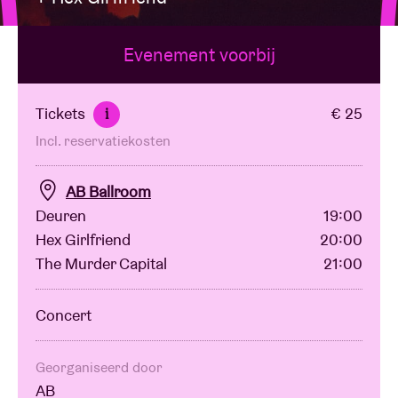
Evenement voorbij
Zaalhuur
BRDCST
Tickets
€ 25
i
Incl. reservatiekosten
ABtv
AB Ballroom
Concertcheque
Deuren
19:00
Hex Girlfriend
20:00
The Murder Capital
21:00
Over AB
Concert
Contact
Georganiseerd door
AB