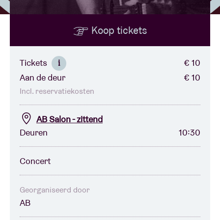
Koop tickets
Zaalhuur
BRDCST
Tickets
€ 10
i
Aan de deur
€ 10
ABtv
Incl. reservatiekosten
Concertcheque
AB Salon - zittend
Deuren
10:30
Over AB
Concert
Contact
Georganiseerd door
AB