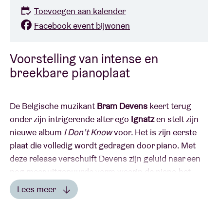
Toevoegen aan kalender
Facebook event bijwonen
Voorstelling van intense en
breekbare pianoplaat
De Belgische muzikant
Bram Devens
keert terug
onder zijn intrigerende alter ego
Ignatz
en stelt zijn
nieuwe album
I Don’t Know
voor. Het is zijn eerste
plaat die volledig wordt gedragen door piano. Met
deze release verschuift Devens zijn geluid naar een
nog meer uitgepuurde vorm waarin de piano het
kloppende hart vormt van elke compositie.
Lees meer
Lees minder
Verwacht een intieme, sobere pianoperformance