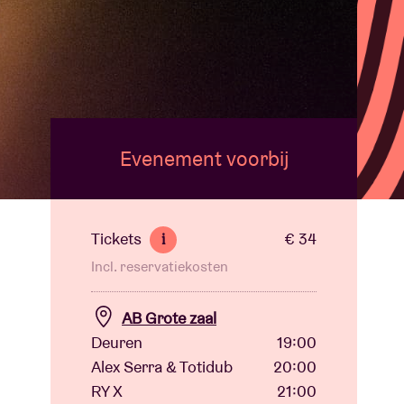
Evenement voorbij
Tickets
€ 34
i
Incl. reservatiekosten
AB Grote zaal
Deuren
19:00
Alex Serra & Totidub
20:00
RY X
21:00