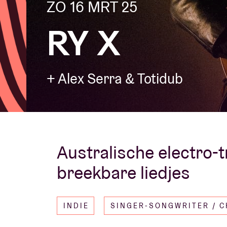
ZO 16 MRT 25
RY X
Bezoekersin
+ Alex Serra & Totidub
AB ❤ you
Australische electro-
breekbare liedjes
INDIE
SINGER-SONGWRITER / 