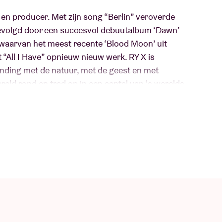
n producer. Met zijn song “Berlin” veroverde
 gevolgd door een succesvol debuutalbum ‘Dawn’
 waarvan het meest recente ‘Blood Moon’ uit
et “All I Have” opnieuw nieuw werk. RY X is
nding met de natuur, met de geest en met
reld rond en trad op in een aantal van ‘s werelds
an hij volgend jaar opnieuw toevoegen aan die
er Willem Mevis