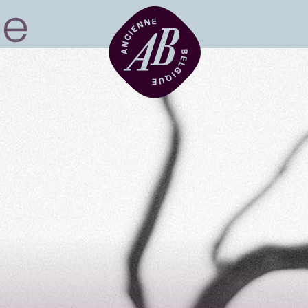
Zaalhuur
BRDCST
ABtv
Concertchequ