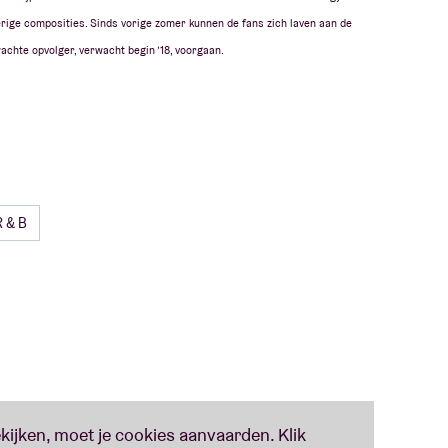
erige composities. Sinds vorige zomer kunnen de fans zich laven aan de
achte opvolger, verwacht begin ’18, voorgaan.
R&B
adise of loveliness.” – THE GUARDIAN
te, breathtakingly close to their own kind of