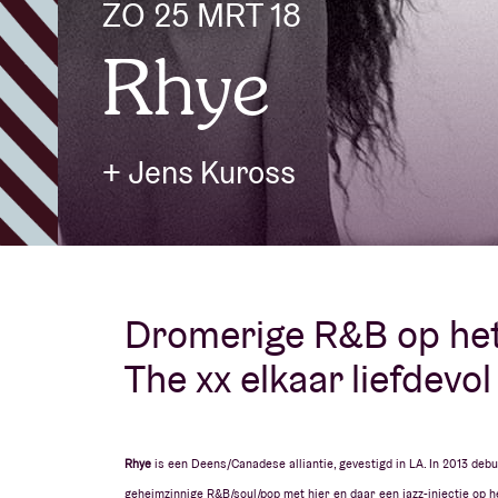
ZO 25 MRT 18
Rhye
Bezoekersin
+ Jens Kuross
AB ❤ you
Dromerige R&B op het
The xx elkaar liefdevo
Rhye
is een Deens/Canadese alliantie, gevestigd in LA. In 2013 deb
geheimzinnige R&B/soul/pop met hier en daar een jazz-injectie op h