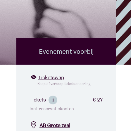
Evenement voorbij
Ticketswap
Koop of verkoop tickets onderling
Tickets
€ 27
i
Incl. reservatiekosten
AB Grote zaal