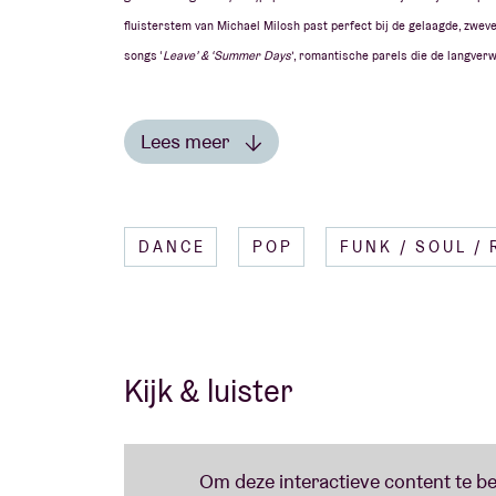
fluisterstem van Michael Milosh past perfect bij de gelaagde, zwev
songs ‘
Leave’ & ‘Summer Days
’, romantische parels die de langverw
Lees meer
IN DE PERS
DANCE
POP
FUNK / SOUL / 
“These are songs to lose yourself in; a par
Kijk & luister
“Gorgeous minimal production, deeply intima
perfection.“ – PITCHFORK