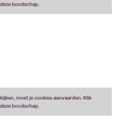
 equivalent van een hartstochtelijke seksmarathon
n voelt.” - HUMO