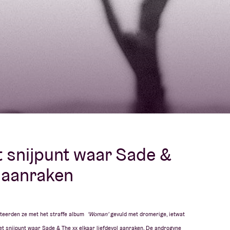
Over AB
fo
Contact
 snijpunt waar Sade &
l aanraken
uteerden ze met het straffe album
‘Woman’
gevuld met dromerige, ietwat
et snijpunt waar Sade & The xx elkaar liefdevol aanraken. De androgyne