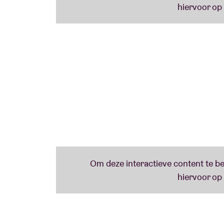
“Stilte, intimiteit en passie. Het auditieve
die je een week later nog steeds in de bene
Lees minder