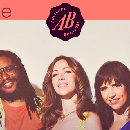
Zaalhuur
BRDCST
ABtv
Concertchequ