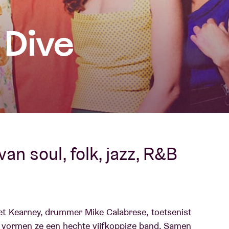
Over AB
 Dive
fo
Contact
an soul, folk, jazz, R&B
et Kearney, drummer Mike Calabrese, toetsenist
n vormen ze een hechte vijfkoppige band. Samen