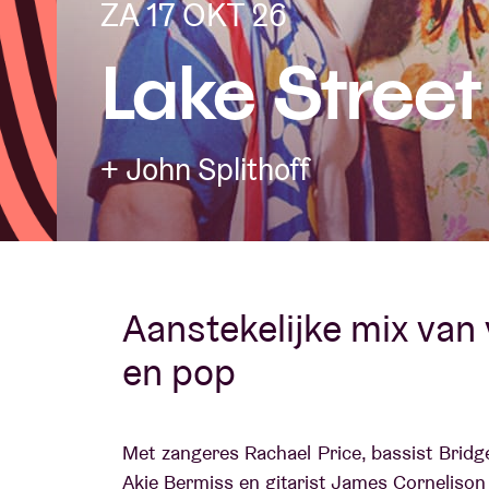
ZA 17 OKT 26
Lake Street
Bezoekersin
+ John Splithoff
AB ❤ you
Aanstekelijke mix van v
en pop
Met zangeres Rachael Price, bassist Bridg
Akie Bermiss en gitarist James Corneliso