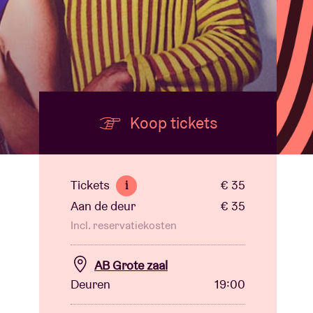
Koop tickets
Tickets
€ 35
i
Aan de deur
€ 35
Incl. reservatiekosten
AB Grote zaal
Deuren
19:00