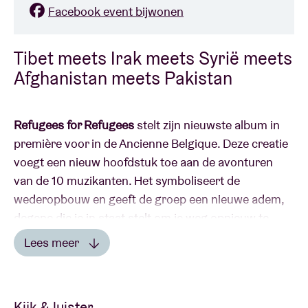
Facebook event bijwonen
Tibet meets Irak meets Syrië meets
Afghanistan meets Pakistan
Refugees for Refugees
stelt zijn nieuwste album in
première voor in de Ancienne Belgique. Deze creatie
voegt een nieuw hoofdstuk toe aan de avonturen
van de 10 muzikanten. Het symboliseert de
wederopbouw en geeft de groep een nieuwe adem,
degene die je in staat stelt om je weg opnieuw te
vinden na een fase van ontworteling.
Lees meer
Lees minder
Na talrijke concerten in binnen- en buitenland
presenteert Refugees for Refugees de vruchten van
Kijk & luister