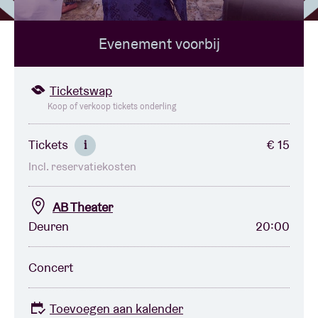
Evenement voorbij
Zaalhuur
BRDCST
Ticketswap
Koop of verkoop tickets onderling
ABtv
Tickets
€ 15
i
Incl. reservatiekosten
Concertcheque
AB Theater
Over AB
Deuren
20:00
Contact
Concert
Toevoegen aan kalender