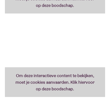
begeleid door Arabische soefi en spirituele
Pakistaanse gezangen. Het vereist meesterschap
om een ​​dergelijke oefening tot een goed einde te
brengen.
We kunnen ons niet echt verheugen over het feit dat
deze prachtige muzikale en menselijke ontmoeting
de vrucht is van moeilijke persoonlijke trajecten,
maar de weg die ze vandaag samen afleggen is een
sterk symbool van hoop en vastberadenheid die
bewondering afdwingt, en het laat muziek grenzen
overschrijden. Als het eerste album die van het
verzet was, dan is deze ongetwijfeld die van de
veerkracht.
Muzikanten: