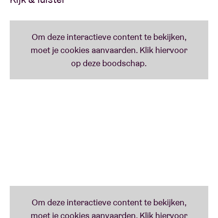
al zijn muzikale en interculturele uitwisselingen. Deze
ontmoeting tussen gerenommeerde musici uit Syrië,
Tibet, Pakistan, Irak, Afghanistan en België is de
basis voor een nieuwe muziek, een nieuw genre dat
inspireert en blijk geeft van een sterke
betrokkenheid van elke muzikant.
De nummers van hun nieuwe album geven perfect
deze symbiose en nauwe samenwerking weer. Twee
jaar lang hebben de muzikanten elkaars muziek
ontdekt en gedeeld, nu presenteren ze een
repertoire waarin de versmelting van hun culturele
erfgoed fascinerend is. Zo ontdekken we een Indiase
raga gelinkt met een Tibetaans lied, een dialoog
tussen een Arabische suite en een populair Hazari
lied uit Afghanistan, een lied van de Himalaya verrijkt
met oosterse percussie of een Tibetaanse mantra