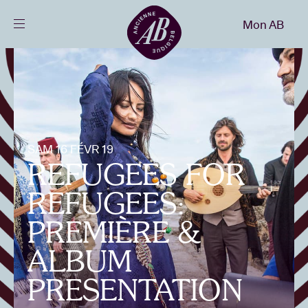
Fermer
Mon AB
FR
Agenda
Projets
SAM 16 FÉVR 19
REFUGEES FOR
Actualités
REFUGEES:
Infos visiteurs
PREMIÈRE &
ALBUM
AB ❤ you
PRESENTATION