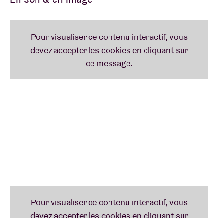
renommés de Syrie, du Tibet, du Pakistan, d’Irak,
d’Afghanistan et de Belgique dessine une nouvelle
musique, un genre nouveau qui inspire et démontre
un engagement fort de la part de chacun des
musiciens.
Les morceaux de leur nouvel album représentent
parfaitement cette symbiose et la nouvelle synergie
qui les caractérisent. Après avoir passé deux ans à
se découvrir, à partager la musique de l’autre, ils
présentent un répertoire où la fusion de leurs
héritages culturels est remarquable. On retrouve
ainsi un raga indien associé à une chanson tibétaine,
une suite arabe intégrant un chant populaire hazari
d’Afghanistan, une chanson de l’Himalaya avec des
percussions orientales ou encore un mantra tibétain
accompagné de chant soufi arabe et spirituel