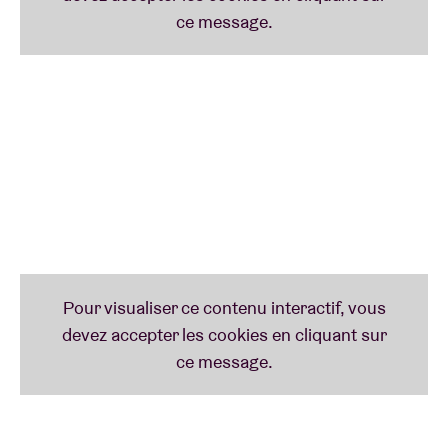
pakistanais. Il en faut de la maîtrise pour parfaire un
tel exercice.
Nous ne pouvons pas réellement nous réjouir du fait
que cette belle rencontre musicale et humaine soit le
fruit de lourdes trajectoires personnelles, mais le
chemin qu’ils parcourent aujourd’hui ensemble est
un symbole fort d’espoir et de détermination qui
force l’admiration, et permet à la musique de
traverser de nouvelles frontières. Si le premier
album était celui de la résistance, celui-ci est sans
aucun doute celui de la résilience.
Asad Qizilbash (sarod) (Pakistan-BE)
Aren Dolma (chant) (Tibet-BE)
Fakher Madallal (chant, percussion) (Syrie-BE)