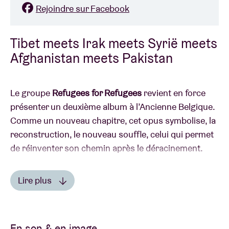
Rejoindre sur Facebook
Tibet meets Irak meets Syrië meets
Afghanistan meets Pakistan
Le groupe
Refugees for Refugees
revient en force
présenter un deuxième album à l’Ancienne Belgique.
Comme un nouveau chapitre, cet opus symbolise, la
reconstruction, le nouveau souffle, celui qui permet
de réinventer son chemin après le déracinement.
Avec de nombreux concerts en Belgique et à
Lire plus
l’étranger à son actif, Refugees for Refugees
Lire moins
présente le fruit de tous ces échanges musicaux et
interculturels. Cette rencontre entre des musiciens
En son & en image