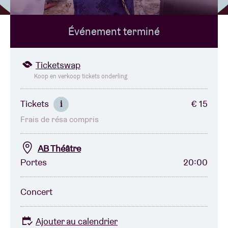
Événement terminé
Location de salles
BRDCST
Ticketswap
Koop en verkoop tickets onderling
ABtv
Tickets
€ 15
i
Frais de résa compris
Chèque-concert
AB Théâtre
À propos de l'AB
Portes
20:00
Contact
Concert
Ajouter au calendrier