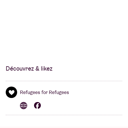
Kelsang Hula (dramyen, chant) (Tibet-BE)
Mohammad Aman Yusufi (dambura, chant)
(Afghanistan-BE)
Simon Leleux (percussion) (BE)
Souhad Najem (qanun) (Iraq-BE)
Tammam Al Ramadan (ney) (Syrie-BE)
Tarek Alsayed Yahya (oud) (Syrie-BE)
Tristan Driessens (oud) (BE)
Découvrez & likez
Refugees for Refugees